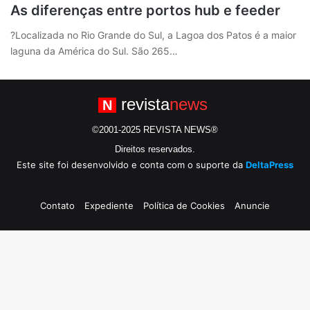
As diferenças entre portos hub e feeder
?Localizada no Rio Grande do Sul, a Lagoa dos Patos é a maior
laguna da América do Sul. São 265…
revista
news
N
©2001-2025 REVISTA NEWS®
Direitos reservados.
Este site foi desenvolvido e conta com o suporte da
DeltaPress
Contato
Expediente
Política de Cookies
Anuncie