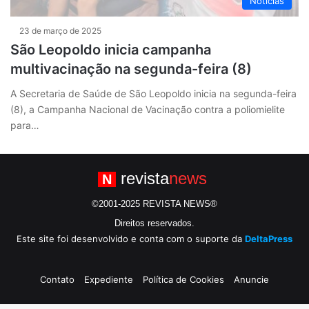
Notícias
23 de março de 2025
São Leopoldo inicia campanha
multivacinação na segunda-feira (8)
A Secretaria de Saúde de São Leopoldo inicia na segunda-feira
(8), a Campanha Nacional de Vacinação contra a poliomielite
para…
revista
news
N
©2001-2025 REVISTA NEWS®
Direitos reservados.
Este site foi desenvolvido e conta com o suporte da
DeltaPress
Contato
Expediente
Política de Cookies
Anuncie