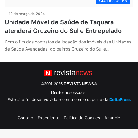
Cidades do RS
12 de março de 2024
Unidade Móvel de Saúde de Taquara
atenderá Cruzeiro do Sul e Entrepelado
Com o fim dos contratos de locação dos imóveis das Unidades
de Saúde Avançadas, do bairros Cruzeiro do Sul e…
revista
news
N
©2001-2025 REVISTA NEWS®
Direitos reservados.
Este site foi desenvolvido e conta com o suporte da
DeltaPress
Contato
Expediente
Política de Cookies
Anuncie