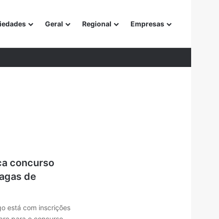
iedades
Geral
Regional
Empresas
or
ça concurso
vagas de
o está com inscrições
bro para o concurso