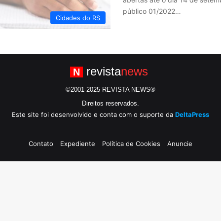
público 01/2022…
Cidades do RS
revista
news
N
©2001-2025 REVISTA NEWS®
Direitos reservados.
Este site foi desenvolvido e conta com o suporte da
DeltaPress
Contato
Expediente
Política de Cookies
Anuncie