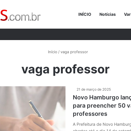
INÍCIO
Notícias
Var
Procurar p
Início
/
vaga professor
vaga professor
21 de março de 2025
Novo Hamburgo lan
para preencher 50 
professores
A Prefeitura de Novo Hamburg
abertas até o dia 14 de setem