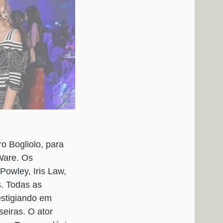
o Bogliolo, para
Ware. Os
Powley, Iris Law,
s. Todas as
estigiando em
seiras. O ator