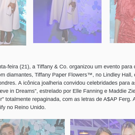
nta-feira (21), a Tiffany & Co. organizou um evento para
om diamantes, Tiffany Paper Flowers™, no Lindley Hall,
ondres. A icônica joalheria convidou celebridades para a
ve in Dreams”, estrelado por Elle Fanning e Maddie Zieg
” totalmente repaginada, com as letras de A$AP Ferg. 
tify no Reino Unido.