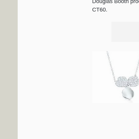
Douglas Booth prod
CT60.