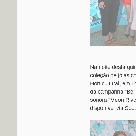
Na noite desta qui
coleção de jóias c
Horticultural, em L
da campanha “Belie
sonora “Moon River
disponível via Spo