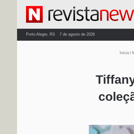
Porto Alegre, RS
7 de agosto de 2026
Início
/
Tiffan
coleç