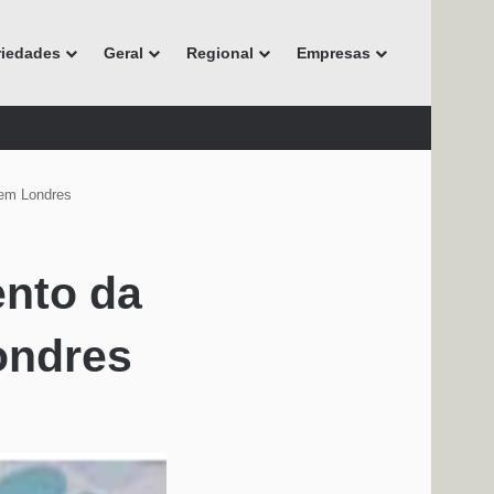
riedades
Geral
Regional
Empresas
 em Londres
ento da
ondres