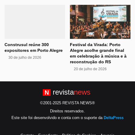
Construsul reúne 300
Festival da Virada: Porto
expositores em Porto Alegre
Alegre acolhe grande final
em celebração à música e à
30 de julho de 2026
reconstrução do RS
20 de julho de 2026
revista
news
N
©2001-2025 REVISTA NEWS®
Direitos reservados.
Este site foi desenvolvido e conta com o suporte da
DeltaPress