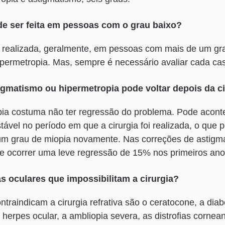
de ser feita em pessoas com o grau baixo?
r realizada, geralmente, em pessoas com mais de um gr
permetropia. Mas, sempre é necessário avaliar cada ca
igmatismo ou hipermetropia pode voltar depois da c
pia costuma não ter regressão do problema. Pode acont
tável no período em que a cirurgia foi realizada, o que 
um grau de miopia novamente. Nas correções de astigm
de ocorrer uma leve regressão de 15% nos primeiros ano
 oculares que impossibilitam a cirurgia?
traindicam a cirurgia refrativa são o ceratocone, a diab
erpes ocular, a ambliopia severa, as distrofias cornea