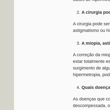
A cirurgia po
A cirurgia pode se
astigmatismo ou hi
A miopia, ast
A correção da mio
estar totalmente es
surgimento de alg
hipermetropia, po
Quais doenças
As doenças que con
descompessada, o h