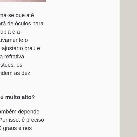
ma-se que até
rá de óculos para
ropia e a
itivamente o
ajustar o grau e
 refrativa
stões, os
ondem as dez
au muito alto?
o também depende
or isso, é preciso
0 graus e nos