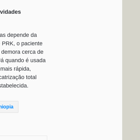
ividades
 mas depende da
de PRK, o paciente
ão demora cerca de
. Já quando é usada
 mais rápida,
atrização total
stabelecida.
miopia