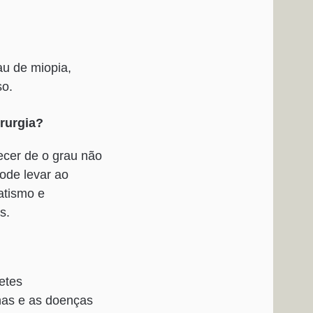
au de miopia,
so.
irurgia?
ecer de o grau não
pode levar ao
atismo e
s.
etes
nas e as doenças