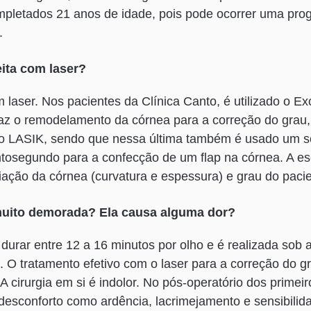
letados 21 anos de idade, pois pode ocorrer uma prog
.
eita com laser?
m laser. Nos pacientes da Clínica Canto, é utilizado o E
faz o remodelamento da córnea para a correção do grau
 o LASIK, sendo que nessa última também é usado um s
tosegundo para a confecção de um flap na córnea. A es
ação da córnea (curvatura e espessura) e grau do pacie
 muito demorada? Ela causa alguma dor?
 durar entre 12 a 16 minutos por olho e é realizada sob 
). O tratamento efetivo com o laser para a correção do g
 cirurgia em si é indolor. No pós-operatório dos primeir
desconforto como ardência, lacrimejamento e sensibilida