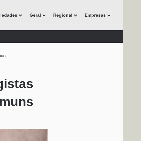
riedades
Geral
Regional
Empresas
muns
gistas
omuns