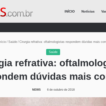
INÍCIO
Notícias
Va
Procurar por
nício
/
Saúde
/
Cirurgia refrativa: oftalmologistas respondem dúvidas mais co
Saúde
gia refrativa: oftalmolo
ondem dúvidas mais c
NEWS
6 de outubro de 2018