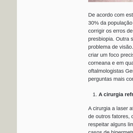
De acordo com est
30% da população 
corrigir os erros d
presbiopia. Outra s
problema de visão
criar um foco prec
corneana e em quai
oftalmologistas G
perguntas mais co
A cirurgia re
A cirurgia a laser
de outros fatores,
respeitar alguns l
casos de hipermetr