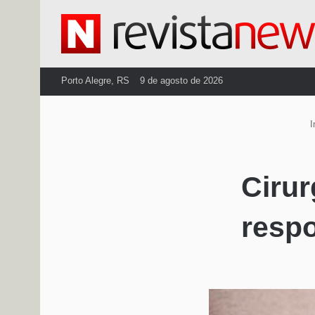
Porto Alegre, RS
9 de agosto de 2026
I
Cirur
resp