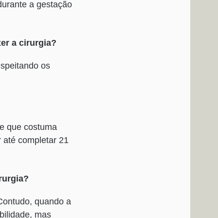
durante a gestação
r a cirurgia?
respeitando os
dade que costuma
 até completar 21
rurgia?
 Contudo, quando a
bilidade, mas