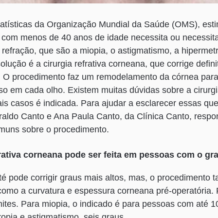
atísticas da Organização Mundial da Saúde (OMS), esti
com menos de 40 anos de idade necessita ou necessita
e refração, que são a miopia, o astigmatismo, a hipermet
olução é a cirurgia refrativa corneana, que corrige defin
. O procedimento faz um remodelamento da córnea para 
iso em cada olho. Existem muitas dúvidas sobre a cirurgia
s casos é indicada. Para ajudar a esclarecer essas que
eraldo Canto e Ana Paula Canto, da Clínica Canto, resp
muns sobre o procedimento.
frativa corneana pode ser feita em pessoas com o gr
 até pode corrigir graus mais altos, mas, o procediment
 como a curvatura e espessura corneana pré-operatória. P
imites. Para miopia, o indicado é para pessoas com até 1
opia e astigmatismo, seis graus.