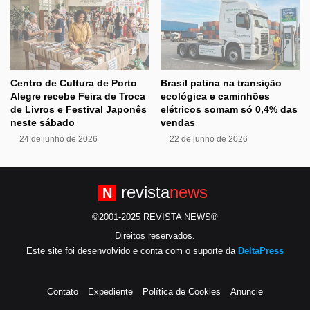
Centro de Cultura de Porto
Brasil patina na transição
Alegre recebe Feira de Troca
ecológica e caminhões
de Livros e Festival Japonês
elétricos somam só 0,4% das
neste sábado
vendas
24 de junho de 2026
22 de junho de 2026
revista
news
N
©2001-2025 REVISTA NEWS®
Direitos reservados.
Este site foi desenvolvido e conta com o suporte da
DeltaPress
Contato
Expediente
Política de Cookies
Anuncie