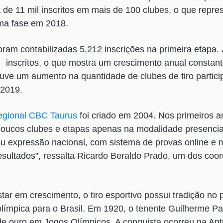
a de 11 mil inscritos em mais de 100 clubes, o que repre
ma fase em 2018.
ram contabilizadas 5.212 inscrições na primeira etapa.
 inscritos, o que mostra um crescimento anual constan
e um aumento na quantidade de clubes de tiro partici
 2019.
gional CBC Taurus
foi criado em 2004. Nos primeiros 
poucos clubes e etapas apenas na modalidade presencial
expressão nacional, com sistema de provas online e ma
esultados”, ressalta Ricardo Beraldo Prado, um dos coo
tar em crescimento, o tiro esportivo possui tradição no 
límpica para o Brasil. Em 1920, o tenente Guilherme P
e ouro em Jogos Olímpicos. A conquista ocorreu na Ant