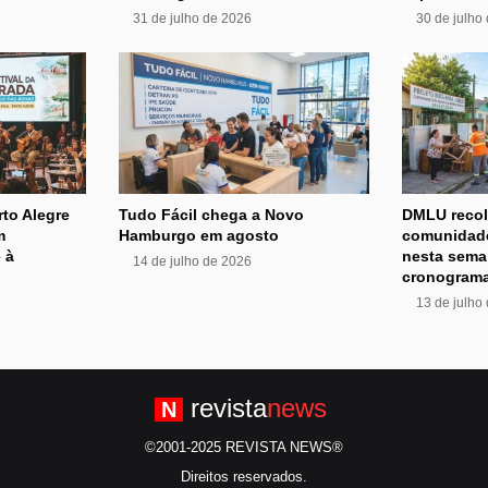
31 de julho de 2026
30 de julho
rto Alegre
Tudo Fácil chega a Novo
DMLU recol
m
Hamburgo em agosto
comunidade
 à
nesta sema
14 de julho de 2026
cronograma
13 de julho
revista
news
N
©2001-2025 REVISTA NEWS®
Direitos reservados.