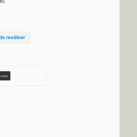
do.
de revólver
e-mail