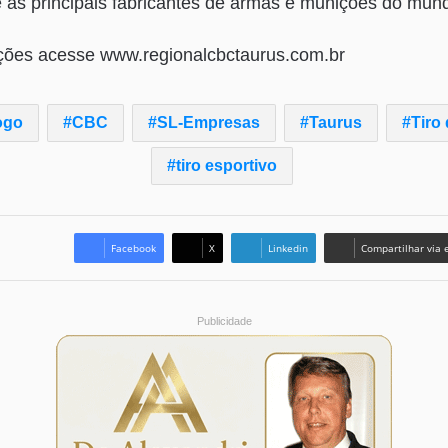
 as principais fabricantes de armas e munições do mun
ções acesse www.regionalcbctaurus.com.br
ogo
CBC
SL-Empresas
Taurus
Tiro 
tiro esportivo
Facebook
X
Linkedin
Compartilhar via 
Publicidade