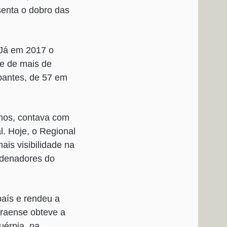
senta o dobro das
 Já em 2017 o
te de mais de
pantes, de 57 em
anos, contava com
. Hoje, o Regional
is visibilidade na
rdenadores do
país e rendeu a
araense obteve a
uérpia, na