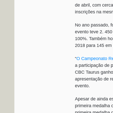
de abril, com cerc
inscrições na mes
No ano passado, fo
evento teve 2. 450
100%. Também houv
2018 para 145 em
“
O Campeonato Re
a participação de 
CBC Taurus ganhou 
apresentação de r
evento.
Apesar de ainda es
primeira medalha o
primeira medalha d