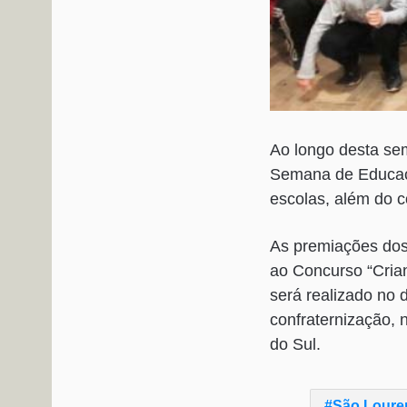
Ao longo desta se
Semana de Educaçã
escolas, além do 
As premiações dos 
ao Concurso “Crian
será realizado no 
confraternização, 
do Sul.
São Loure