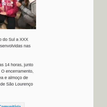
o do Sul a XXX
senvolvidas nas
s 14 horas, junto
. O encerramento,
rea e almoço de
s de São Lourenço
omunitária