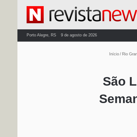
Porto Alegre, RS
9 de agosto de 2026
Início
/
Rio Gra
São L
Seman