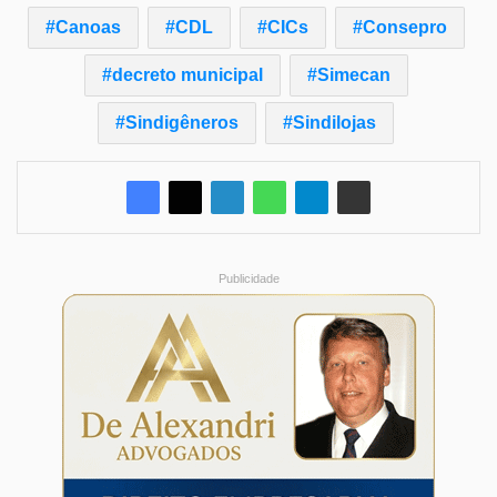
Canoas
CDL
CICs
Consepro
decreto municipal
Simecan
Sindigêneros
Sindilojas
Publicidade