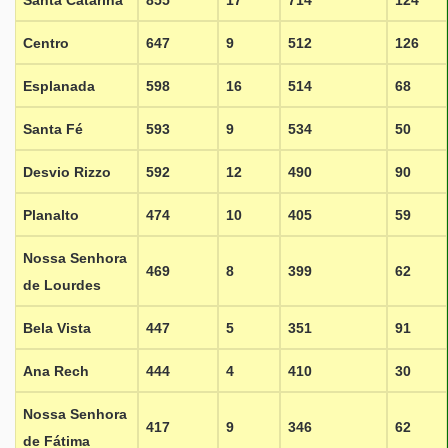
Santa Catarina
855
17
714
124
Centro
647
9
512
126
Esplanada
598
16
514
68
Santa Fé
593
9
534
50
Desvio Rizzo
592
12
490
90
Planalto
474
10
405
59
Nossa Senhora
469
8
399
62
de Lourdes
Bela Vista
447
5
351
91
Ana Rech
444
4
410
30
Nossa Senhora
417
9
346
62
de Fátima