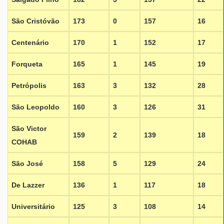
São Cristóvão
173
0
157
16
Centenário
170
1
152
17
Forqueta
165
1
145
19
Petrópolis
163
3
132
28
São Leopoldo
160
3
126
31
São Victor
159
2
139
18
COHAB
São José
158
5
129
24
De Lazzer
136
1
117
18
Universitário
125
3
108
14