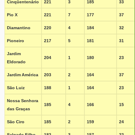
Cinqüentenário
221
3
185
33
Pio X
221
7
177
37
Diamantino
220
4
184
32
Pioneiro
217
5
181
31
Jardim
204
1
180
23
Eldorado
Jardim América
203
2
164
37
São Luiz
188
1
164
23
Nossa Senhora
185
4
166
15
das Graças
São Ciro
185
2
159
24
Salgado Filho
182
3
157
22