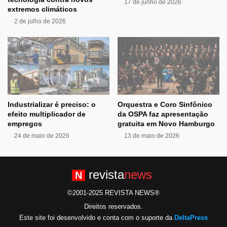
17 de junho de 2026
extremos climáticos
2 de julho de 2026
Industrializar é preciso: o
Orquestra e Coro Sinfônico
efeito multiplicador de
da OSPA faz apresentação
empregos
gratuita em Novo Hamburgo
24 de maio de 2026
13 de maio de 2026
revista
news
N
©2001-2025 REVISTA NEWS®
Direitos reservados.
Este site foi desenvolvido e conta com o suporte da
DeltaPress