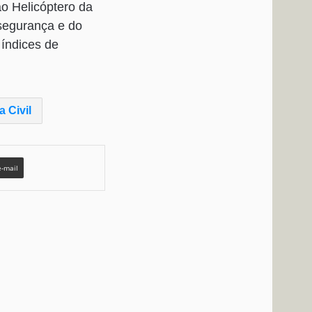
ao Helicóptero da
 segurança e do
 índices de
a Civil
e-mail