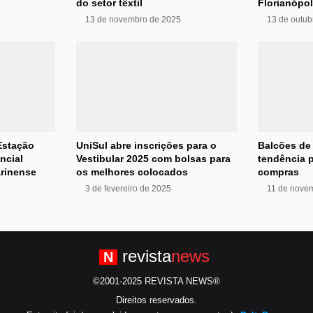
do setor têxtil
Florianópol
13 de novembro de 2025
13 de outub
Estação
UniSul abre inscrições para o
Balcões de
ncial
Vestibular 2025 com bolsas para
tendência p
arinense
os melhores colocados
compras
3 de fevereiro de 2025
11 de nove
revista
news
N
©2001-2025 REVISTA NEWS®
Direitos reservados.