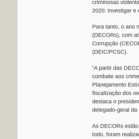
criminosas violent
2020: investigar e
Para tanto, o ano
(DECORs), com atu
Corrupção (CECOR/
(DEIC/PCSC).
“A partir das DEC
combate aos crimes
Planejamento Estra
fiscalização dos r
destaca o presiden
delegado-geral da 
As DECORs estão s
todo, foram realiz