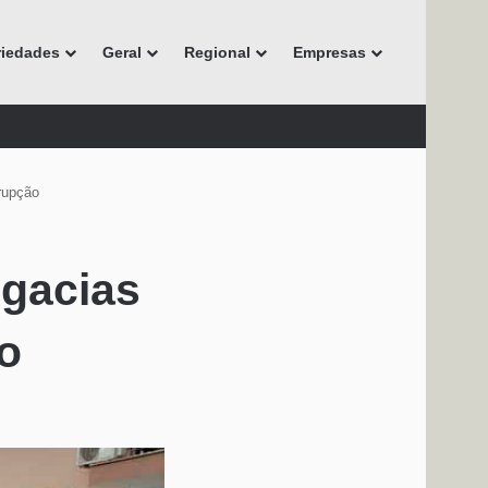
riedades
Geral
Regional
Empresas
rupção
egacias
o