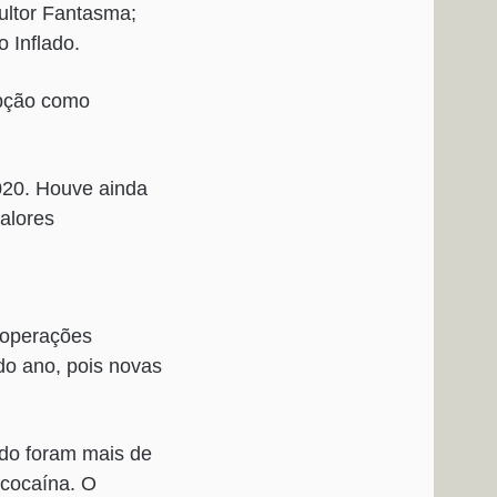
ultor Fantasma;
 Inflado.
upção como
020. Houve ainda
alores
5 operações
 do ano, pois novas
odo foram mais de
 cocaína. O