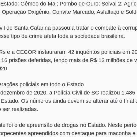
stado: Gêmeo do Mal; Pombo de Ouro; Seival 2; Agric
Operação Oxigênio; Convite Marcado; Asfaltaço e Soldo
ivil de Santa Catarina passou a tratar o combate à corr
esse tipo de crime afeta toda a sociedade brasileira.
Rs e a CECOR instauraram 42 inquéritos policiais em 2
 16 prisões deferidas, tendo mais de R$ 13 milhões de v
020.
erações policiais em todo o Estado
 dezembro de 2020, a Polícia Civil de SC realizou 1.48
o Estado. Os números ainda devem se alterar até o final
ser realizadas.
te foi o de apreensão de drogas no Estado. Neste perí
torpecentes apreendidos com destaque para maconha e