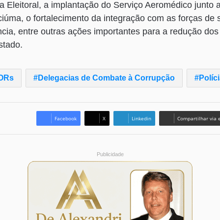
ria Eleitoral, a implantação do Serviço Aeromédico junto 
riciúma, o fortalecimento da integração com as forças de
ência, entre outras ações importantes para a redução dos
stado.
ORs
Delegacias de Combate à Corrupção
Políci
Facebook
X
Linkedin
Compartilhar via 
Publicidade