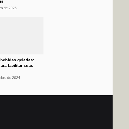
is
ro de 2025
 bebidas geladas:
ara facilitar suas
mbro de 2024