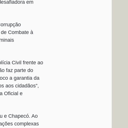
 desafiadora em
Corrupção
l de Combate à
minais
ia Civil frente ao
ão faz parte do
oco a garantia da
os aos cidadãos”,
 Oficial e
u e Chapecó. Ao
igações complexas