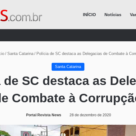
INÍCIO
Notícias
Va
Procurar por
cio
/
Santa Catarina
/
Polícia de SC destaca as Delegacias de Combate à Cor
Santa Catarina
a de SC destaca as Del
de Combate à Corrupçã
Portal Revista News
28 de dezembro de 2020