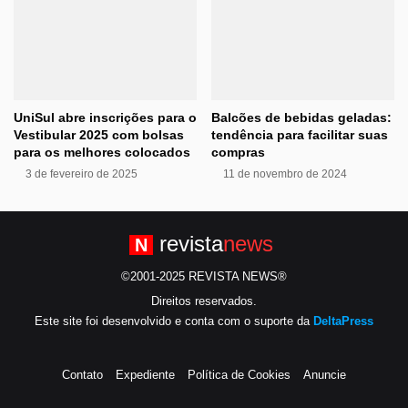
UniSul abre inscrições para o
Balcões de bebidas geladas:
Vestibular 2025 com bolsas
tendência para facilitar suas
para os melhores colocados
compras
3 de fevereiro de 2025
11 de novembro de 2024
revista
news
N
©2001-2025 REVISTA NEWS®
Direitos reservados.
Este site foi desenvolvido e conta com o suporte da
DeltaPress
Contato
Expediente
Política de Cookies
Anuncie