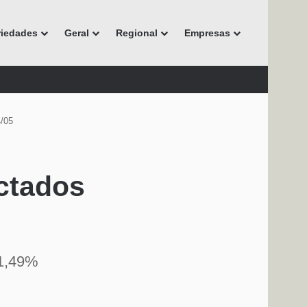
riedades
Geral
Regional
Empresas
4/05
ectados
11,49%