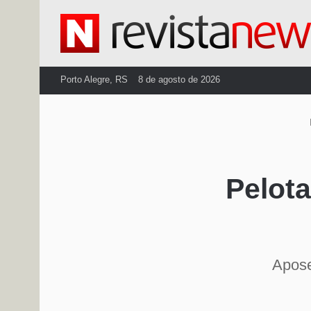
Porto Alegre, RS
8 de agosto de 2026
I
Pelota
Apose