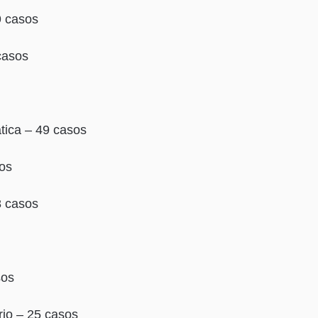
9 casos
 casos
tica – 49 casos
os
8 casos
sos
rio – 25 casos