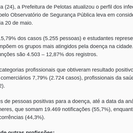
 (24), a Prefeitura de Pelotas atualizou o perfil dos inf
 pelo Observatório de Segurança Pública leva em consi
ia 20 de maio.
5,79% dos casos (5.255 pessoas) e estudantes repres
mpõem os grupos mais atingidos pela doença na cidade
unções são 4.503 – 12,87% dos registros.
ategorias profissionais que obtiveram resultado positiv
 comerciários 7,79% (2.724 casos), profissionais da sa
2).
s de pessoas positivas para a doença, até a data da aná
heres, que somam 19.469 notificações (55,7%), enquan
corrências (44,3%).
de outras profissões: