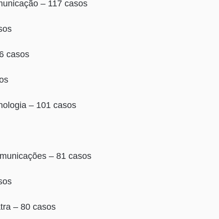
omunicação – 117 casos
sos
6 casos
sos
cnologia – 101 casos
omunicações – 81 casos
sos
atra – 80 casos