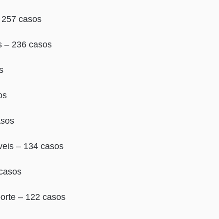
– 257 casos
s – 236 casos
s
os
asos
veis – 134 casos
 casos
porte – 122 casos