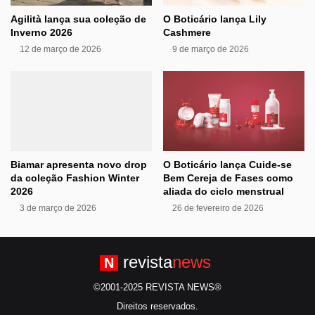
Agilità lança sua coleção de
O Boticário lança Lily
Inverno 2026
Cashmere
12 de março de 2026
9 de março de 2026
Biamar apresenta novo drop
O Boticário lança Cuide-se
da coleção Fashion Winter
Bem Cereja de Fases como
2026
aliada do ciclo menstrual
3 de março de 2026
26 de fevereiro de 2026
revista
news
N
©2001-2025 REVISTA NEWS®
Direitos reservados.