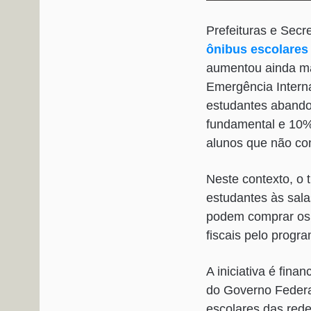
Prefeituras e Sec
ônibus escolares
aumentou ainda ma
Emergência Interna
estudantes abando
fundamental e 10%
alunos que não con
Neste contexto, o t
estudantes às sala
podem comprar os 
fiscais pelo progr
A iniciativa é fina
do Governo Federal
escolares das rede