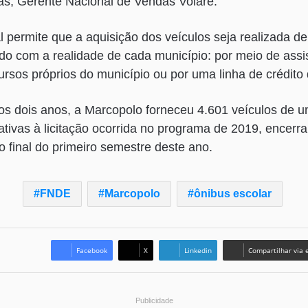
as, Gerente Nacional de Vendas Volare.
 permite que a aquisição dos veículos seja realizada de
rdo com a realidade de cada município: por meio de assis
rsos próprios do município ou por uma linha de crédit
os dois anos, a Marcopolo forneceu 4.601 veículos de u
ativas à licitação ocorrida no programa de 2019, encerr
no final do primeiro semestre deste ano.
FNDE
Marcopolo
ônibus escolar
Facebook
X
Linkedin
Compartilhar via 
Publicidade