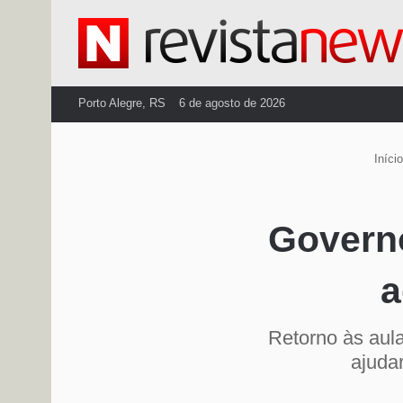
Porto Alegre, RS
6 de agosto de 2026
Início
Governo
a
Retorno às aula
ajuda