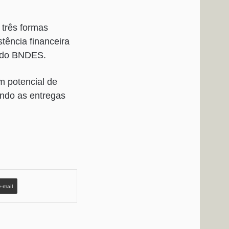
 três formas
tência financeira
o do BNDES.
m potencial de
ando as entregas
e-mail