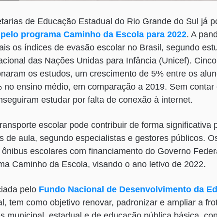
retarias de Educação Estadual do Rio Grande do Sul já
 pelo programa Caminho da Escola para 2022
. A pan
is os índices de evasão escolar no Brasil, segundo es
cional das Nações Unidas para Infância (Unicef). Cinco
naram os estudos, um crescimento de 5% entre os alun
 no ensino médio, em comparação a 2019. Sem contar 
seguiram estudar por falta de conexão à internet.
ransporte escolar pode contribuir de forma significativa
s de aula, segundo especialistas e gestores públicos. O
ônibus escolares com financiamento do Governo Federa
ama Caminho da Escola, visando o ano letivo de 2022.
nciada pelo
Fundo Nacional de Desenvolvimento da E
, tem como objetivo renovar, padronizar e ampliar a fro
s municipal, estadual e de educação pública básica, co