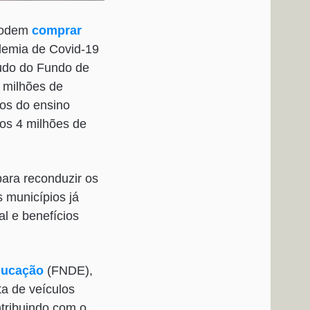
 podem
comprar
demia de Covid-19
tudo do Fundo de
 milhões de
os do ensino
os 4 milhões de
 para reconduzir os
s municípios já
l e benefícios
ducação
(FNDE),
ta de veículos
ntribuindo com o