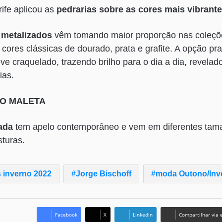
rife aplicou as
pedrarias sobre as cores mais vibrant
s
metalizados
vêm tomando maior proporção nas coleçõe
 cores clássicas de dourado, prata e grafite. A opção pr
ve craquelado, trazendo brilho para o dia a dia, revelad
ias.
LO MALETA
ada
tem apelo contemporâneo e vem em diferentes tam
turas.
 inverno 2022
Jorge Bischoff
moda Outono/Inv
Facebook
X
Linkedin
Compartilhar via 