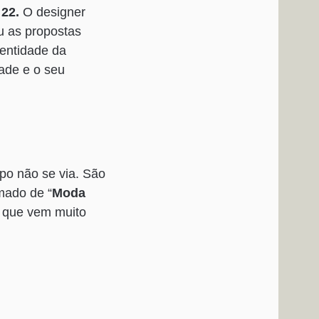
 22.
O designer
eu as propostas
dentidade da
dade e o seu
po não se via. São
mado de “
Moda
, que vem muito