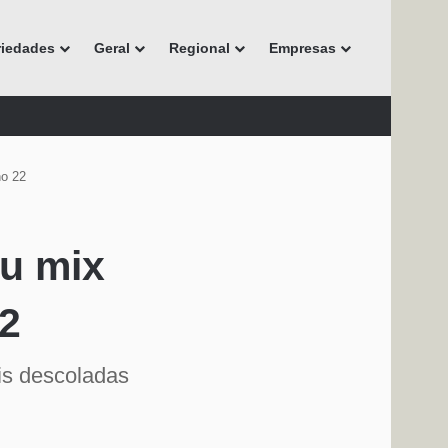
riedades
Geral
Regional
Empresas
no 22
eu mix
22
is descoladas