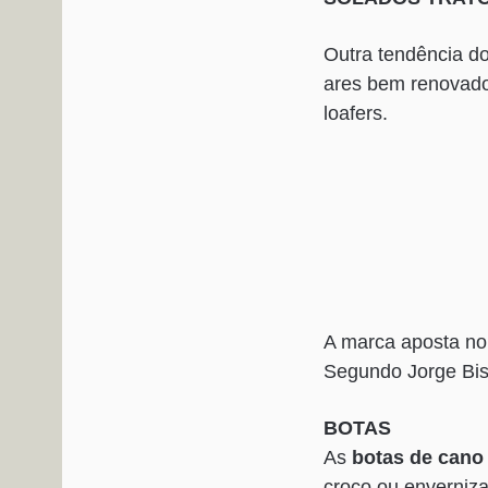
Outra tendência do 
ares bem renovado
loafers.
A marca aposta no
Segundo Jorge Bisc
BOTAS
As
botas de cano 
croco ou enverniza