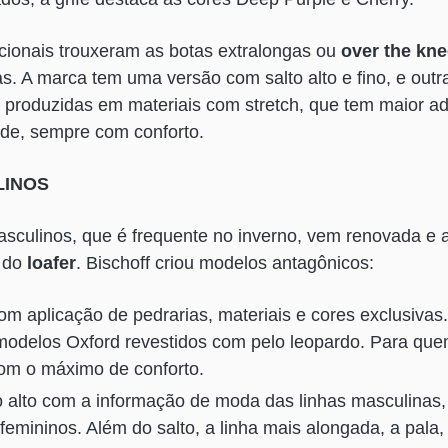
acionais trouxeram as botas extralongas ou
over the kn
as. A marca tem uma versão com salto alto e fino, e out
o produzidas em materiais com stretch, que tem maior a
ade, sempre com conforto.
LINOS
sculinos, que é frequente no inverno, vem renovada e 
o do
loafer
. Bischoff criou modelos antagônicos:
om aplicação de pedrarias, materiais e cores exclusiva
odelos Oxford revestidos com pelo leopardo. Para que
com o máximo de conforto.
to alto com a informação de moda das linhas masculina
femininos. Além do salto, a linha mais alongada, a pala,