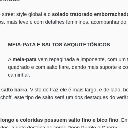
street style global é o
solado tratorado emborrachad
s, mais leve e com detalhes femininos, acompanhando 
MEIA-PATA E SALTOS ARQUITETÔNICOS
A
meia-pata
vem repaginada e imponente, com um 
quadrado e com salto flare, dando mais suporte e co
caminhar.
 s
alto barra
. Visto de traz ele é mais largo, e de lado, b
hoff, este tipo de salto será um dos destaques do verã
longo e coloridas possuem salto fino e bico fino
. E
dos, a grife destaca as cores Deep Purple e Cherry.