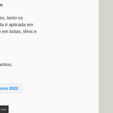
es
.
s, tanto os
ata é aplicada em
o em botas, tênis e
anhos,
erno 2022
e-mail