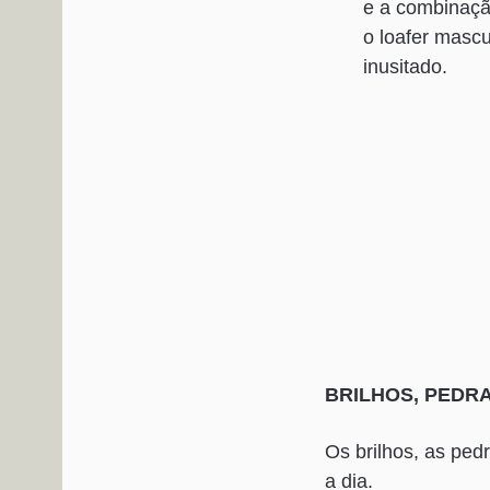
e a combinaçã
o loafer mascu
inusitado.
BRILHOS, PEDR
Os brilhos, as ped
a dia.