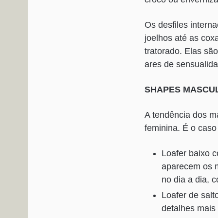
Os desfiles intern
joelhos até as cox
tratorado. Elas sã
ares de sensualid
SHAPES MASCU
A tendência dos ma
feminina. É o cas
Loafer baixo c
aparecem os m
no dia a dia, 
Loafer de sal
detalhes mais 