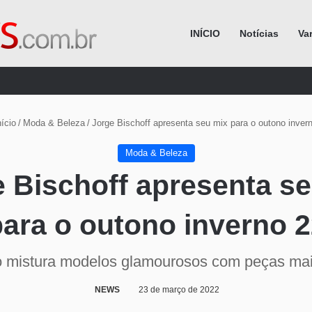
INÍCIO
Notícias
Va
Procurar por
ício
/
Moda & Beleza
/
Jorge Bischoff apresenta seu mix para o outono inver
Moda & Beleza
 Bischoff apresenta s
ara o outono inverno 
 mistura modelos glamourosos com peças ma
NEWS
23 de março de 2022