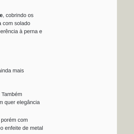
ee
, cobrindo os
ra com solado
derência à perna e
ainda mais
s. Também
m quer elegância
s, porém com
 o enfeite de metal