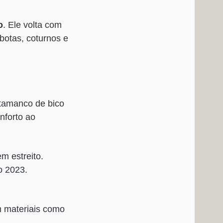
o
. Ele volta com
botas, coturnos e
tamanco de bico
nforto ao
em estreito.
o 2023.
m materiais como