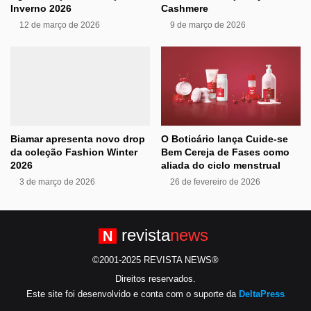
Inverno 2026
Cashmere
12 de março de 2026
9 de março de 2026
Biamar apresenta novo drop
O Boticário lança Cuide-se
da coleção Fashion Winter
Bem Cereja de Fases como
2026
aliada do ciclo menstrual
3 de março de 2026
26 de fevereiro de 2026
revista
news
N
©2001-2025 REVISTA NEWS®
Direitos reservados.
Este site foi desenvolvido e conta com o suporte da
DeltaPress