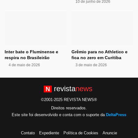
10 de junho de 2026
Inter bate o Fluminense e
Grêmio para no Athletico e
respira no Brasileirão
fica no zero em Curitiba
4 de maio de 2026
3 de maio de 2026
revista
news
N
©2001-2025 REVISTA NEWS®
Direitos reservados.
Este site foi desenvolvido e conta com o suporte da
DeltaPress
Contato
Expediente
Política de Cookies
Anuncie