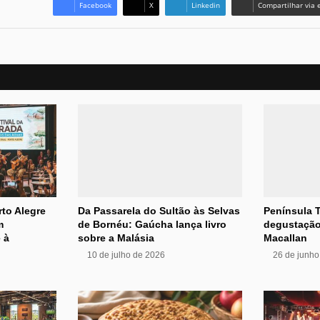
Facebook
X
Linkedin
Compartilhar via 
rto Alegre
Da Passarela do Sultão às Selvas
Península 
m
de Bornéu: Gaúcha lança livro
degustação
 à
sobre a Malásia
Macallan
10 de julho de 2026
26 de junho