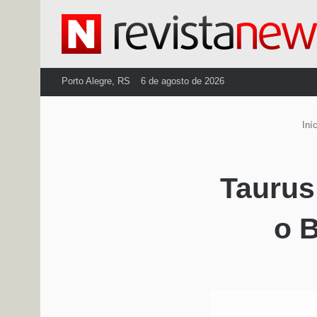
Porto Alegre, RS
6 de agosto de 2026
Iníc
Taurus
o 