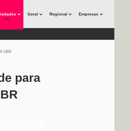
riedades
Geral
Regional
Empresas
R-9 SBR
de para
SBR