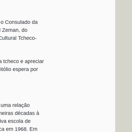
m o Consulado da
l Zeman, do
ultural Tcheco-
a tcheco e apreciar
tólio espera por
 uma relação
imeiras décadas à
iva escola de
ica em 1968. Em