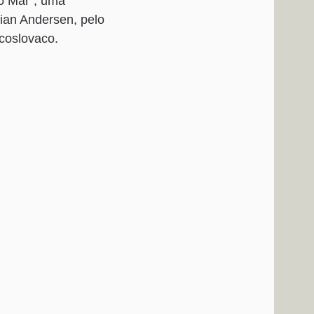
o Mar”, uma
ian Andersen, pelo
coslovaco.