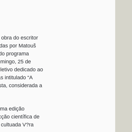
obra do escritor
adas por Matouš
 do programa
omingo, 25 de
letivo dedicado ao
 intitulado “A
sta, considerada a
 uma edição
ção científica de
a cultuada V?ra