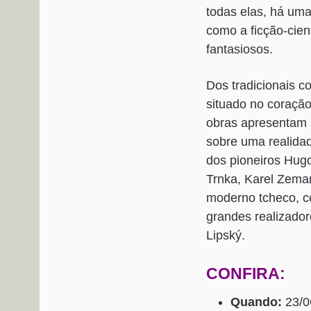
todas elas, há um
como a ficção-cien
fantasiosos.
Dos tradicionais c
situado no coração
obras apresentam u
sobre uma realidad
dos pioneiros Hugo
Trnka, Karel Zema
moderno tcheco, c
grandes realizador
Lipský.
CONFIRA:
Quando:
23/0