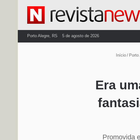
Porto Alegre, RS
5 de agosto de 2026
Início
/
Porto 
Era um
fantas
Promovida e