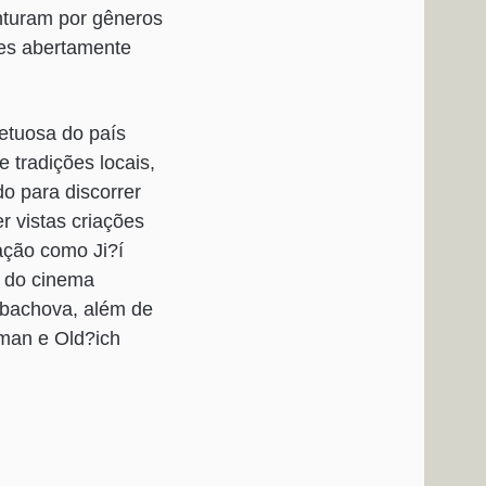
nturam por gêneros
res abertamente
petuosa do país
 tradições locais,
o para discorrer
 vistas criações
ação como Ji?í
s do cinema
mbachova, além de
eman e Old?ich