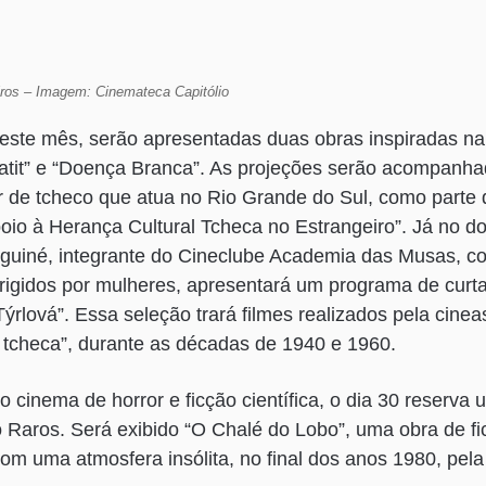
iros – Imagem: Cinemateca Capitólio
este mês, serão apresentadas duas obras inspiradas na 
katit” e “Doença Branca”. As projeções serão acompanh
r de tcheco que atua no Rio Grande do Sul, como parte
io à Herança Cultural Tcheca no Estrangeiro”. Já no d
nguiné, integrante do Cineclube Academia das Musas, co
irigidos por mulheres, apresentará um programa de curtas
ýrlová”. Essa seleção trará filmes realizados pela cinea
tcheca”, durante as décadas de 1940 e 1960.
 cinema de horror e ficção científica, o dia 30 reserva
o Raros. Será exibido “O Chalé do Lobo”, uma obra de fic
com uma atmosfera insólita, no final dos anos 1980, pel