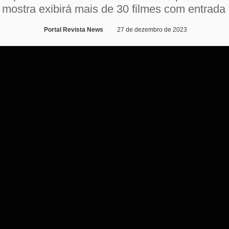
 mostra exibirá mais de 30 filmes com entrada 
Portal Revista News
27 de dezembro de 2023