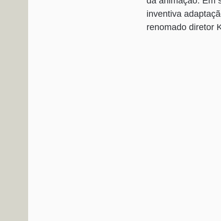
da animação. Em s
inventiva adaptaçã
renomado diretor 