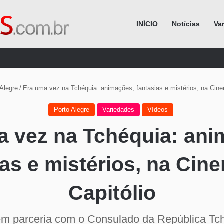
INÍCIO
Notícias
Va
Procurar por
Alegre
/
Era uma vez na Tchéquia: animações, fantasias e mistérios, na Cine
Porto Alegre
Variedades
Vídeos
a vez na Tchéquia: ani
ias e mistérios, na Cin
Capitólio
m parceria com o Consulado da República T