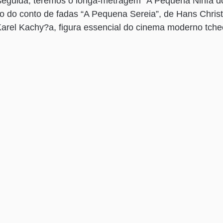
eguida, teremos o longa-metragem “A Pequena Ninfa d
o do conto de fadas “A Pequena Sereia”, de Hans Christ
Karel Kachy?a, figura essencial do cinema moderno tche