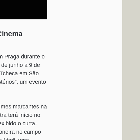
 Cinema
m Praga durante o
 de junho a 9 de
a Tcheca em São
térios”, um evento
ilmes marcantes na
ra terá início no
xibido o curta-
oneira no campo