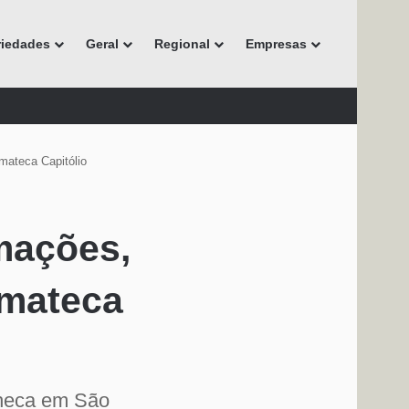
riedades
Geral
Regional
Empresas
mateca Capitólio
mações,
emateca
checa em São