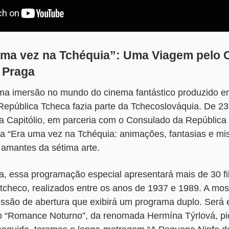
uma vez na Tchéquia”: Uma Viagem pelo
 Praga
ma imersão no mundo do cinema fantástico produzido e
epública Tcheca fazia parte da Tchecoslováquia. De 23
ca Capitólio, em parceria com o Consulado da Repúblic
ra “Era uma vez na Tchéquia: animações, fantasias e mis
 amantes da sétima arte.
a, essa programação especial apresentará mais de 30 f
 tcheco, realizados entre os anos de 1937 e 1989. A most
são de abertura que exibirá um programa duplo. Será e
 “Romance Noturno”, da renomada Hermína Týrlová, pi