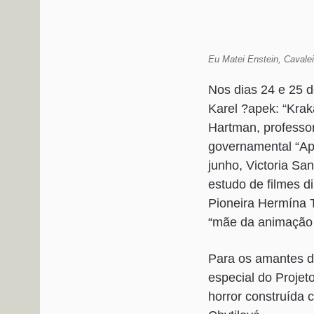
Eu Matei Enstein, Cavale
Nos dias 24 e 25 d
Karel ?apek: “Kra
Hartman, professo
governamental “Apo
junho, Victoria Sa
estudo de filmes d
Pioneira Hermína T
“mãe da animação 
Para os amantes do
especial do Projet
horror construída 