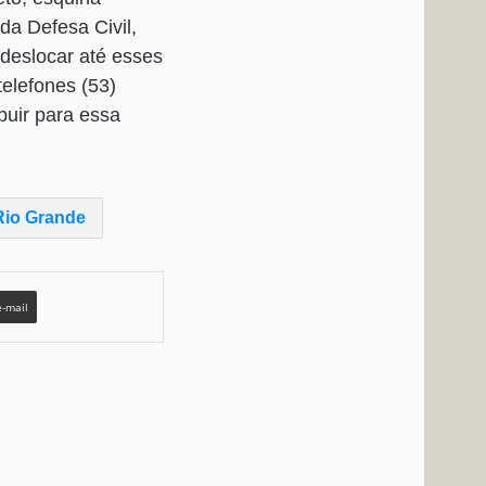
da Defesa Civil,
 deslocar até esses
telefones (53)
buir para essa
Rio Grande
e-mail