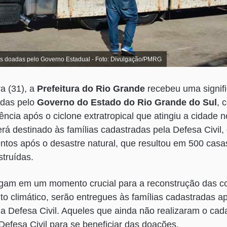
s doadas pelo Governo Estadual - Foto: Divulgação/PMRG
a (31), a
Prefeitura do Rio Grande
recebeu uma signifi
adas pelo
Governo do Estado do Rio Grande do Sul
, 
cia após o ciclone extratropical que atingiu a cidade n
será destinado às famílias cadastradas pela Defesa Civil
ntos após o desastre natural, que resultou em 500 casa
truídas.
egam em um momento crucial para a reconstrução das 
to climático, serão entregues às famílias cadastradas ap
da Defesa Civil. Aqueles que ainda não realizaram o cad
efesa Civil para se beneficiar das doações.