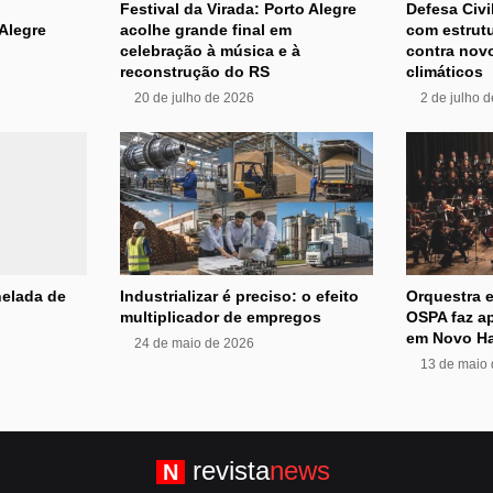
Festival da Virada: Porto Alegre
Defesa Civi
Alegre
acolhe grande final em
com estrutu
celebração à música e à
contra nov
reconstrução do RS
climáticos
20 de julho de 2026
2 de julho 
nelada de
Industrializar é preciso: o efeito
Orquestra e
multiplicador de empregos
OSPA faz ap
em Novo H
24 de maio de 2026
13 de maio
revista
news
N