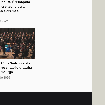
l no RS é reforçada
ra e tecnologia
os extremos
de 2026
 Coro Sinfônico da
resentação gratuita
amburgo
 de 2026