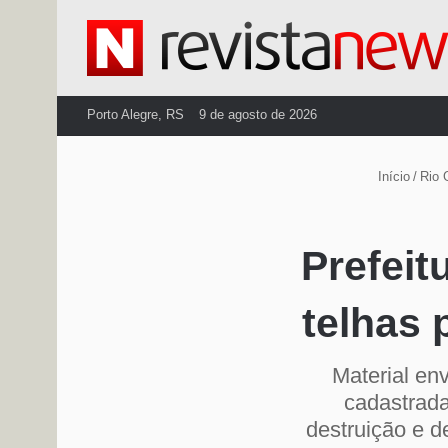
Porto Alegre, RS
9 de agosto de 2026
Início
/
Rio 
Prefeit
telhas 
Material en
cadastrada
destruição e 