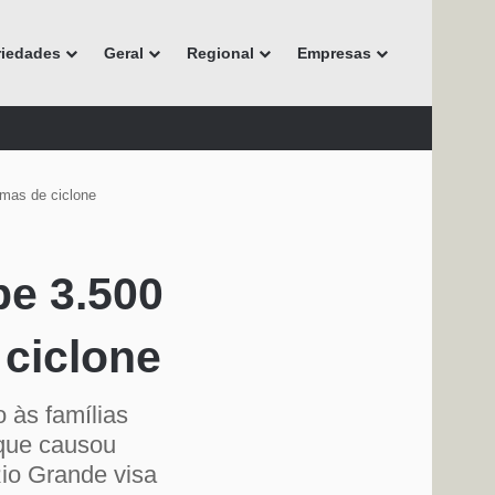
riedades
Geral
Regional
Empresas
imas de ciclone
be 3.500
 ciclone
 às famílias
 que causou
io Grande visa