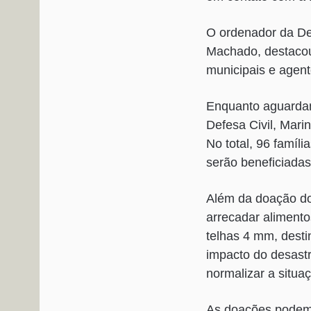
O ordenador da Def
Machado, destacou 
municipais e agent
Enquanto aguardam 
Defesa Civil, Mari
No total, 96 famíl
serão beneficiada
Além da doação do
arrecadar alimento
telhas 4 mm, desti
impacto do desastr
normalizar a situa
As doações podem 