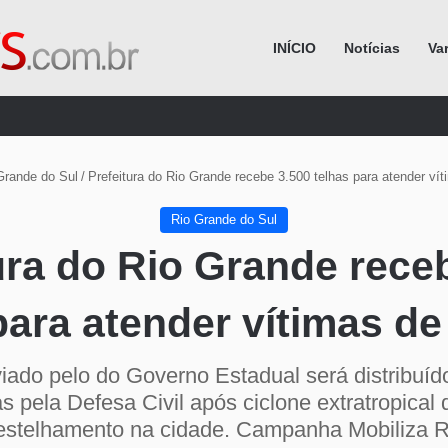
INÍCIO
Notícias
Va
Procurar por
Grande do Sul
/
Prefeitura do Rio Grande recebe 3.500 telhas para atender vít
Rio Grande do Sul
ura do Rio Grande rece
para atender vítimas de
viado pelo do Governo Estadual será distribuído
s pela Defesa Civil após ciclone extratropical
destelhamento na cidade. Campanha Mobiliza R