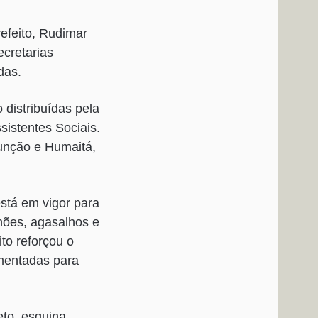
efeito, Rudimar
ecretarias
das.
 distribuídas pela
sistentes Sociais.
Junção e Humaitá,
stá em vigor para
chões, agasalhos e
to reforçou o
ementadas para
eto, esquina