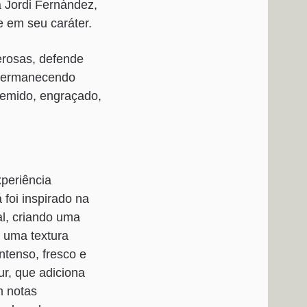
a Jordi Fernàndez,
e em seu caráter.
erosas, defende
 permanecendo
temido, engraçado,
xperiência
foi inspirado na
al, criando uma
 uma textura
ntenso, fresco e
r, que adiciona
m notas