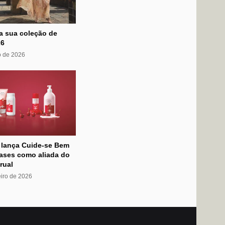
ça sua coleção de
26
o de 2026
o lança Cuide-se Bem
Fases como aliada do
rual
eiro de 2026