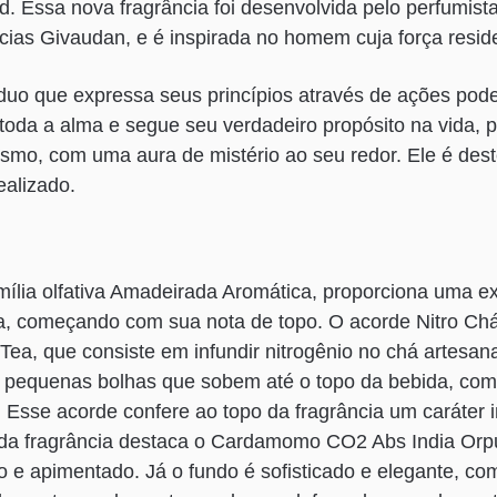
d. Essa nova fragrância foi desenvolvida pelo perfumist
cias Givaudan, e é inspirada no homem cuja força resid
íduo que expressa seus princípios através de ações pod
toda a alma e segue seu verdadeiro propósito na vida,
esmo, com uma aura de mistério ao seu redor. Ele é des
realizado.
amília olfativa Amadeirada Aromática, proporciona uma e
a, começando com sua nota de topo. O acorde Nitro Chá 
 Tea, que consiste em infundir nitrogênio no chá artesan
e pequenas bolhas que sobem até o topo da bebida, com
Esse acorde confere ao topo da fragrância um caráter i
 da fragrância destaca o Cardamomo CO2 Abs India Orpu
o e apimentado. Já o fundo é sofisticado e elegante, co