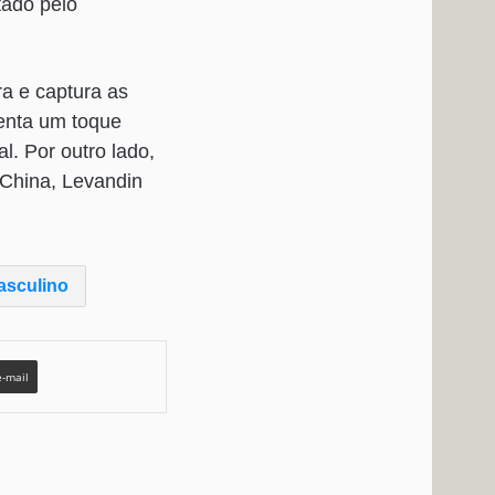
ado pelo
ra e captura as
enta um toque
. Por outro lado,
 China, Levandin
asculino
e-mail