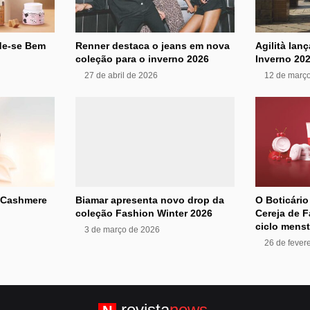
ide-se Bem
Renner destaca o jeans em nova
Agilità lan
coleção para o inverno 2026
Inverno 20
27 de abril de 2026
12 de març
y Cashmere
Biamar apresenta novo drop da
O Boticári
coleção Fashion Winter 2026
Cereja de 
ciclo menst
3 de março de 2026
26 de fever
revista
news