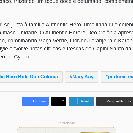
baco, trazendo um toque doce e defumado, complement
d se junta à família Authentic Hero, uma linha que celeb
da masculinidade. O Authentic Hero™ Deo Colônia apres
o, combinando Maçã Verde, Flor-de-Laranjeira e Karanal
tyle envolve notas cítricas e frescas de Capim Santo da
eo de Cypriol.
ic Hero Bold Deo Colônia
Mary Kay
perfume m
Facebook
X
Linkedin
Compartilhar via 
Publicidade