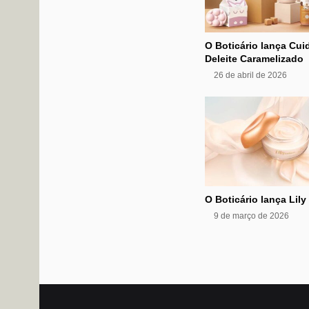
O Boticário lança Cu
Deleite Caramelizado
26 de abril de 2026
O Boticário lança Lil
9 de março de 2026