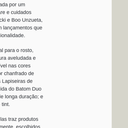
nada por um
are e cuidados
cki e Boo Unzueta,
em lançamentos que
ionalidade.
 para o rosto,
tura aveludada e
ível nas cores
or chanfrado de
 Lapiseiras de
guida do Batom Duo
e longa duração; e
tint.
as traz produtos
mente, escolhidos