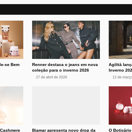
ide-se Bem
Renner destaca o jeans em nova
Agilità lan
coleção para o inverno 2026
Inverno 20
27 de abril de 2026
12 de març
y Cashmere
Biamar apresenta novo drop da
O Boticári