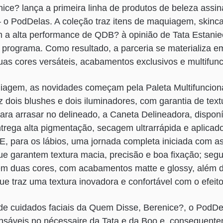
ce? lança a primeira linha de produtos de beleza assi
– o PodDelas. A coleção traz itens de maquiagem, skinc
 a alta performance de QDB? à opinião de Tata Estanie
 programa. Como resultado, a parceria se materializa 
as cores versáteis, acabamentos exclusivos e multifunc
iagem, as novidades começam pela Paleta Multifuncional
raz dois blushes e dois iluminadores, com garantia de tex
 para arrasar no delineado, a Caneta Delineadora, dispon
trega alta pigmentação, secagem ultrarrápida e aplicad
E, para os lábios, uma jornada completa iniciada com as
ue garantem textura macia, precisão e boa fixação; se
 em duas cores, com acabamentos matte e glossy, além d
que traz uma textura inovadora e confortável com o efeito 
de cuidados faciais da Quem Disse, Berenice?, o PodDel
ensáveis no nécessaire da Tata e da Boo e, consequente