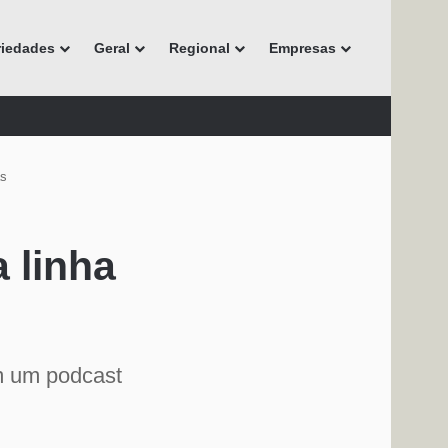
riedades
Geral
Regional
Empresas
as
 linha
m um podcast