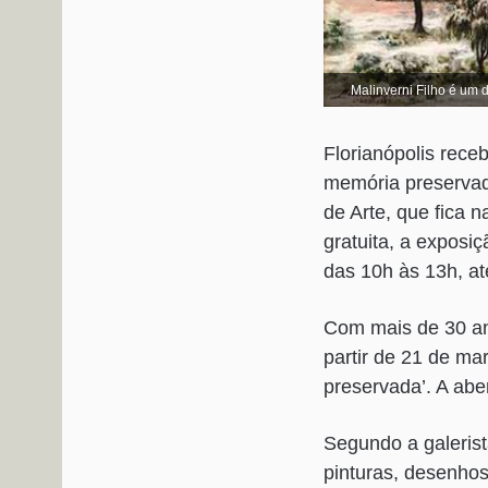
Malinverni Filho é um do
Florianópolis receb
memória preservada
de Arte, que fica 
gratuita, a exposi
das 10h às 13h, até
Com mais de 30 ano
partir de 21 de m
preservada’. A aber
Segundo a galerist
pinturas, desenhos