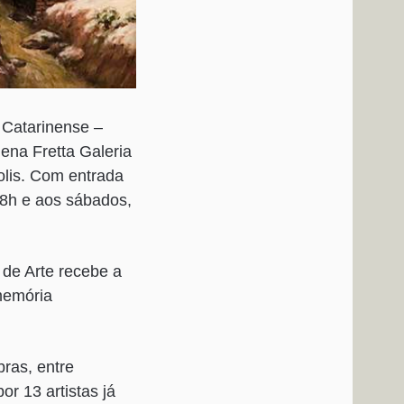
e Catarinense –
ena Fretta Galeria
olis. Com entrada
18h e aos sábados,
 de Arte recebe a
memória
ras, entre
r 13 artistas já