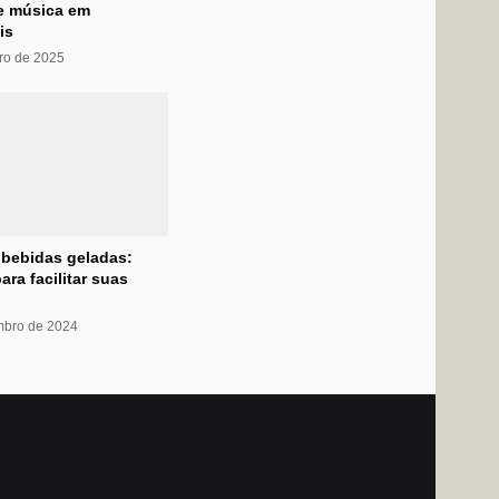
 e música em
is
ro de 2025
 bebidas geladas:
ara facilitar suas
mbro de 2024