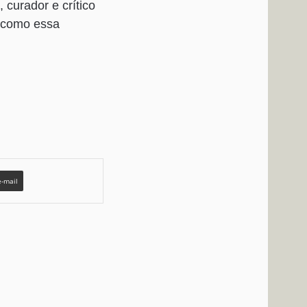
 curador e crítico
o como essa
e-mail