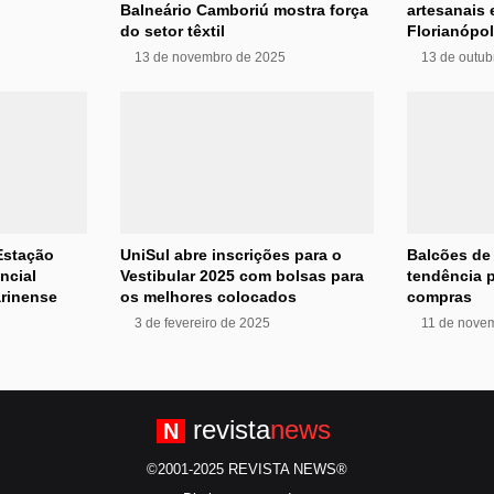
Balneário Camboriú mostra força
artesanais
do setor têxtil
Florianópol
13 de novembro de 2025
13 de outub
Estação
UniSul abre inscrições para o
Balcões de
ncial
Vestibular 2025 com bolsas para
tendência p
arinense
os melhores colocados
compras
3 de fevereiro de 2025
11 de nove
revista
news
N
©2001-2025 REVISTA NEWS®