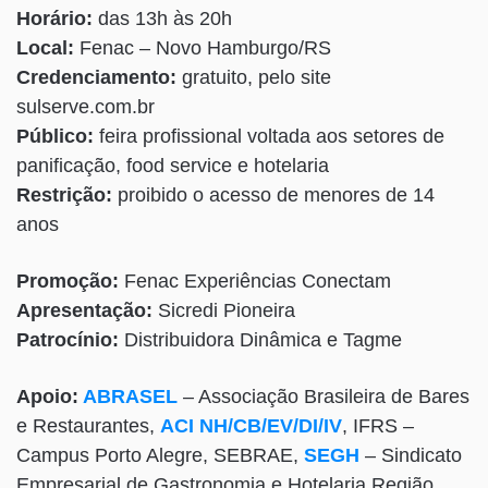
Horário:
das 13h às 20h
Local:
Fenac – Novo Hamburgo/RS
Credenciamento:
gratuito, pelo site
sulserve.com.br
Público:
feira profissional voltada aos setores de
panificação, food service e hotelaria
Restrição:
proibido o acesso de menores de 14
anos
Promoção:
Fenac Experiências Conectam
Apresentação:
Sicredi Pioneira
Patrocínio:
Distribuidora Dinâmica e Tagme
Apoio:
ABRASEL
– Associação Brasileira de Bares
e Restaurantes,
ACI NH/CB/EV/DI/IV
, IFRS –
Campus Porto Alegre, SEBRAE,
SEGH
– Sindicato
Empresarial de Gastronomia e Hotelaria Região