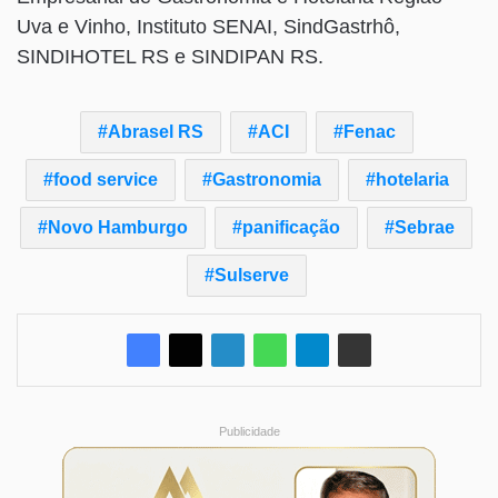
Uva e Vinho, Instituto SENAI, SindGastrhô,
SINDIHOTEL RS e SINDIPAN RS.
Abrasel RS
ACI
Fenac
food service
Gastronomia
hotelaria
Novo Hamburgo
panificação
Sebrae
Sulserve
Publicidade