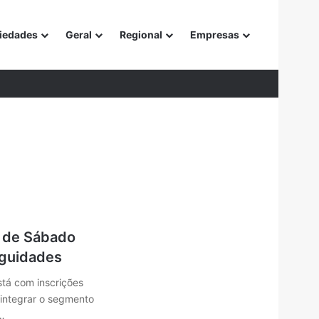
iedades
Geral
Regional
Empresas
or
e de Sábado
iguidades
stá com inscrições
 integrar o segmento
…