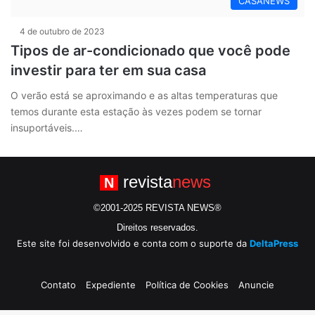
CASANEWS
4 de outubro de 2023
Tipos de ar-condicionado que você pode
investir para ter em sua casa
O verão está se aproximando e as altas temperaturas que
temos durante esta estação às vezes podem se tornar
insuportáveis.…
revista
news
N
©2001-2025 REVISTA NEWS®
Direitos reservados.
Este site foi desenvolvido e conta com o suporte da
DeltaPress
Contato
Expediente
Política de Cookies
Anuncie