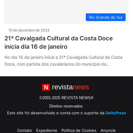
Rio Grande do Sul
16 de dezembro de 2023
21ª Cavalgada Cultural da Costa Doce
inicia dia 16 de janeiro
No dia 16 de janeiro inicia a 21ª Cavalgada Cultural da Costa
Doce, com partida dos cavalarianos do município da…
revista
news
N
©2001-2025 REVISTA NEWS®
Direitos reservados.
Este site foi desenvolvido e conta com o suporte da
DeltaPress
Contato
Expediente
Política de Cookies
Anuncie