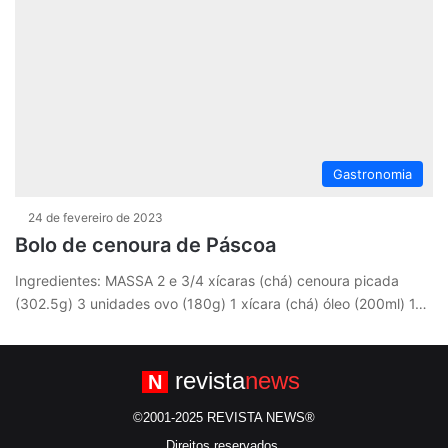
Gastronomia
24 de fevereiro de 2023
Bolo de cenoura de Páscoa
Ingredientes: MASSA 2 e 3/4 xícaras (chá) cenoura picada
(302.5g) 3 unidades ovo (180g) 1 xícara (chá) óleo (200ml) 1…
revista
news
N
©2001-2025 REVISTA NEWS®
Direitos reservados.