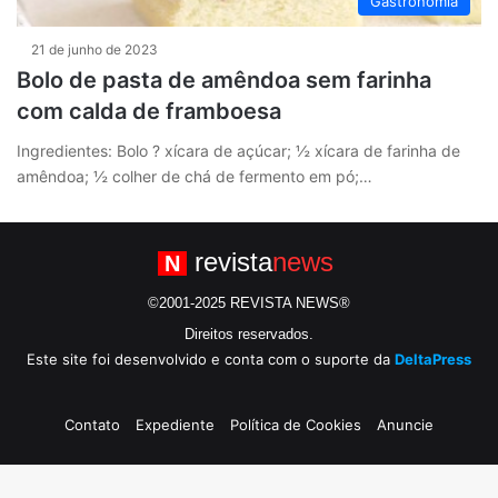
Gastronomia
21 de junho de 2023
Bolo de pasta de amêndoa sem farinha
com calda de framboesa
Ingredientes: Bolo ? xícara de açúcar; ½ xícara de farinha de
amêndoa; ½ colher de chá de fermento em pó;…
revista
news
N
©2001-2025 REVISTA NEWS®
Direitos reservados.
Este site foi desenvolvido e conta com o suporte da
DeltaPress
Contato
Expediente
Política de Cookies
Anuncie