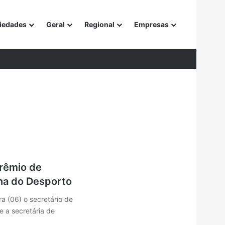
iedades
Geral
Regional
Empresas
or
rêmio de
na do Desporto
a (06) o secretário de
e a secretária de