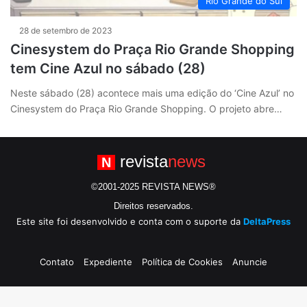
Rio Grande do Sul
28 de setembro de 2023
Cinesystem do Praça Rio Grande Shopping
tem Cine Azul no sábado (28)
Neste sábado (28) acontece mais uma edição do ‘Cine Azul’ no
Cinesystem do Praça Rio Grande Shopping. O projeto abre…
revista
news
N
©2001-2025 REVISTA NEWS®
Direitos reservados.
Este site foi desenvolvido e conta com o suporte da
DeltaPress
Contato
Expediente
Política de Cookies
Anuncie