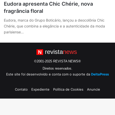
Eudora apresenta Chic Chérie, nova
fragrância floral
Eudora, marca do Grupo Boticário, lançou a deocolônia Chic
Chérie, que combina a elegância e a autenticidade da moda
parisiense…
revista
news
N
©2001-2025 REVISTA NEWS®
Direitos reservados.
Este site foi desenvolvido e conta com o suporte da
DeltaPress
Contato
Expediente
Política de Cookies
Anuncie