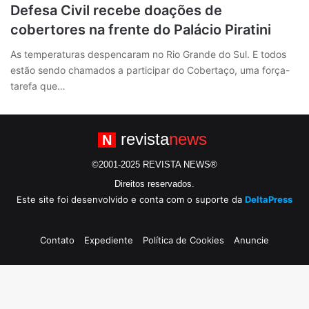
Defesa Civil recebe doações de
cobertores na frente do Palácio Piratini
As temperaturas despencaram no Rio Grande do Sul. E todos
estão sendo chamados a participar do Cobertaço, uma força-
tarefa que…
revista
news
N
©2001-2025 REVISTA NEWS®
Direitos reservados.
Este site foi desenvolvido e conta com o suporte da
DeltaPress
Contato
Expediente
Política de Cookies
Anuncie