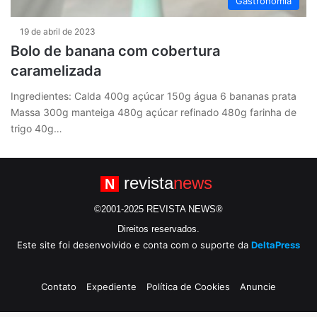
Gastronomia
19 de abril de 2023
Bolo de banana com cobertura
caramelizada
Ingredientes: Calda 400g açúcar 150g água 6 bananas prata
Massa 300g manteiga 480g açúcar refinado 480g farinha de
trigo 40g…
revista
news
N
©2001-2025 REVISTA NEWS®
Direitos reservados.
Este site foi desenvolvido e conta com o suporte da
DeltaPress
Contato
Expediente
Política de Cookies
Anuncie