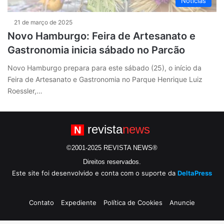
Notícias
21 de março de 2025
Novo Hamburgo: Feira de Artesanato e
Gastronomia inicia sábado no Parcão
Novo Hamburgo prepara para este sábado (25), o início da
Feira de Artesanato e Gastronomia no Parque Henrique Luiz
Roessler,…
revista
news
N
©2001-2025 REVISTA NEWS®
Direitos reservados.
Este site foi desenvolvido e conta com o suporte da
DeltaPress
Contato
Expediente
Política de Cookies
Anuncie