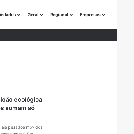
iedades
Geral
Regional
Empresas
or
sição ecológica
cos somam só
iais pesados movidos
passos lentos. Em