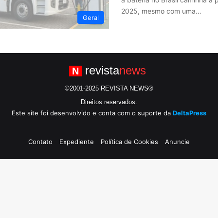
2025, mesmo com uma…
Geral
revista
news
N
©2001-2025 REVISTA NEWS®
Direitos reservados.
Este site foi desenvolvido e conta com o suporte da
DeltaPress
Contato
Expediente
Política de Cookies
Anuncie