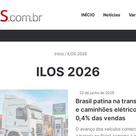
INÍCIO
Notícias
Var
Procurar p
Início
/
ILOS 2026
ILOS 2026
22 de junho de 2026
Brasil patina na tran
e caminhões elétri
0,4% das vendas
O avanço dos veículos comerc
a bateria no Brasil caminha a 