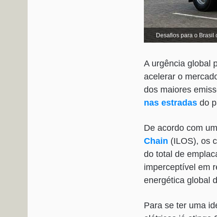
Desafios para o Brasil 
A urgência global
acelerar o mercado
dos maiores emisso
nas estradas
do p
De acordo com um 
Chain
(ILOS), os 
do total de empla
imperceptível em r
energética global
Para se ter uma i