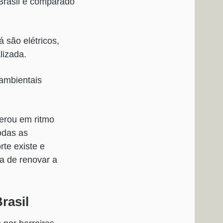
 Brasil é comparado
 são elétricos,
lizada.
 ambientais
perou em ritmo
odas as
te existe e
ra de renovar a
rasil