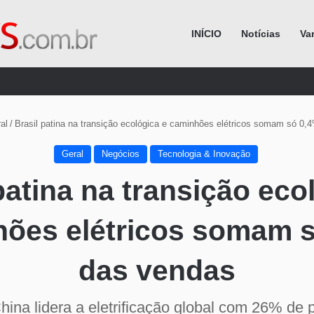
INÍCIO
Notícias
Va
Procurar por
al
/
Brasil patina na transição ecológica e caminhões elétricos somam só 0
Geral
Negócios
Tecnologia & Inovação
patina na transição eco
ões elétricos somam 
das vendas
ina lidera a eletrificação global com 26% de p