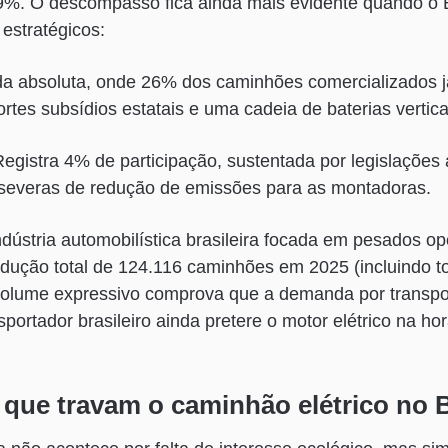
e 9%. O descompasso fica ainda mais evidente quando o
estratégicos:
da absoluta, onde 26% dos caminhões comercializados já
ortes subsídios estatais e uma cadeia de baterias vertica
egistra 4% de participação, sustentada por legislações
 severas de redução de emissões para as montadoras.
ndústria automobilística brasileira focada em pesados o
odução total de 124.116 caminhões em 2025 (incluindo t
volume expressivo comprova que a demanda por transpor
portador brasileiro ainda pretere o motor elétrico na ho
 que travam o caminhão elétrico no B