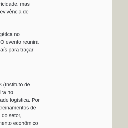
ricidade, mas
revivência de
gética no
 O evento reunirá
país para traçar
(Instituto de
ira no
de logística. Por
treinamentos de
 do setor,
imento econômico