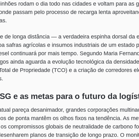
inhões rodam o dia todo nas cidades e voltam para as 
onde passam pelo processo de recarga lenta aproveitand
as.
te de longa distância — a verdadeira espinha dorsal da
coa safras agrícolas e insumos industriais de um estado 
esel continuará por mais tempo. Segundo Maria Fernanda
gos ainda aguarda a evolução tecnológica da densidade 
otal de Propriedade (TCO) e a criação de corredores el
s.
G e as metas para o futuro da logís
atual pareça desanimador, grandes corporações multina
cos de ponta mantêm os olhos fixos na tendência. As m
os compromissos globais de neutralidade de carbono fo
desenharem planos de transição de longo prazo. O mon