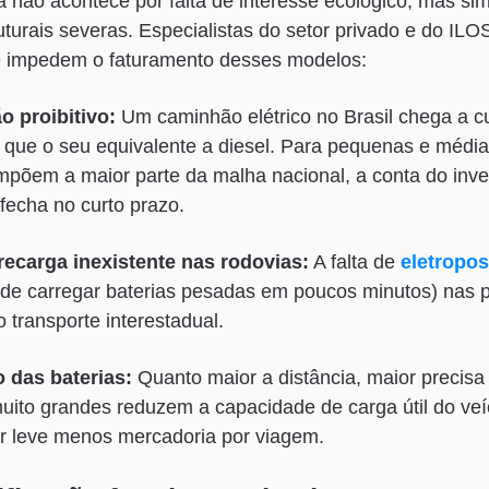
ra não acontece por falta de interesse ecológico, mas sim
turais severas. Especialistas do setor privado e do ILO
que impedem o faturamento desses modelos:
o proibitivo:
Um caminhão elétrico no Brasil chega a cu
o que o seu equivalente a diesel. Para pequenas e médi
mpõem a maior parte da malha nacional, a conta do inves
fecha no curto prazo.
 recarga inexistente nas rodovias:
A falta de
eletropos
de carregar baterias pesadas em poucos minutos) nas pr
 o transporte interestadual.
 das baterias:
Quanto maior a distância, maior precisa 
muito grandes reduzem a capacidade de carga útil do ve
or leve menos mercadoria por viagem.