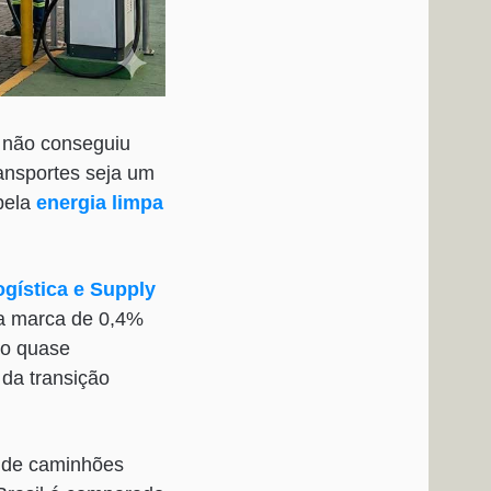
a não conseguiu
ransportes seja um
pela
energia limpa
ogística e Supply
da marca de 0,4%
ão quase
 da transição
s de caminhões