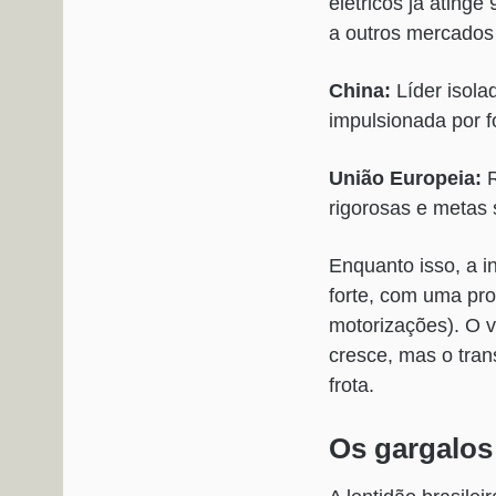
elétricos já ating
a outros mercados 
China:
Líder isola
impulsionada por f
União Europeia:
R
rigorosas e metas
Enquanto isso, a i
forte, com uma pr
motorizações). O 
cresce, mas o trans
frota.
Os gargalos