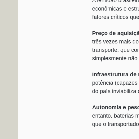
A lentidão brasilei
econômicas e estru
fatores críticos 
Preço de aquisiçã
três vezes mais d
transporte, que co
simplesmente não 
Infraestrutura de
potência (capazes 
do país inviabiliza
Autonomia e peso
entanto, baterias 
que o transportad