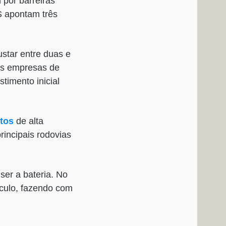
 por barreiras
S apontam três
star entre duas e
as empresas de
timento inicial
tos
de alta
incipais rodovias
ser a bateria. No
ículo, fazendo com