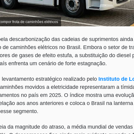
compor frota de caminhões elétricos
 pela descarbonização das cadeias de suprimentos aind
 de caminhões elétricos no Brasil. Embora o setor de t
res de gases de efeito estufa, a substituição do diesel 
aís enfrenta um cenário de forte estagnação.
levantamento estratégico realizado pelo
Instituto de L
caminhões movidos a eletricidade representaram a tími
camentos no país em 2025. O índice mostra uma evoluç
elação aos anos anteriores e coloca o Brasil na lanterna
 desse segmento.
deia da magnitude do atraso, a média mundial de venda