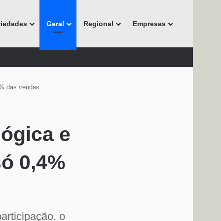
riedades
Geral
Regional
Empresas
,4% das vendas
lógica e
só 0,4%
articipação, o