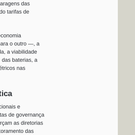
garagens das
o tarifas de
 economia
para o outro —, a
, a viabilidade
das baterias, a
étricos nas
tica
cionais e
etas de governança
rçam as diretorias
itoramento das