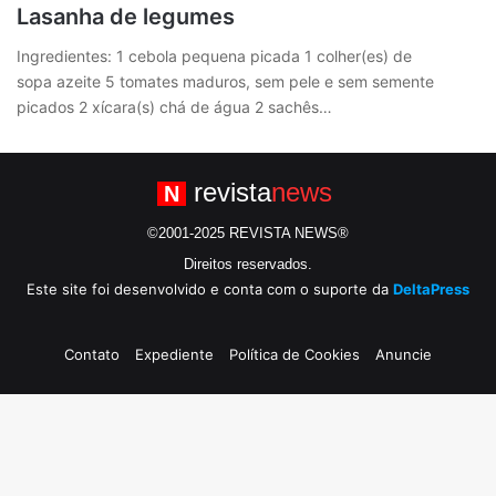
Lasanha de legumes
Ingredientes: 1 cebola pequena picada 1 colher(es) de
sopa azeite 5 tomates maduros, sem pele e sem semente
picados 2 xícara(s) chá de água 2 sachês…
revista
news
N
©2001-2025 REVISTA NEWS®
Direitos reservados.
Este site foi desenvolvido e conta com o suporte da
DeltaPress
Contato
Expediente
Política de Cookies
Anuncie