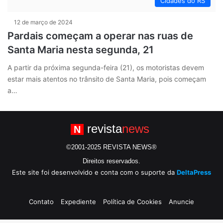
Cidades do RS
12 de março de 2024
Pardais começam a operar nas ruas de
Santa Maria nesta segunda, 21
A partir da próxima segunda-feira (21), os motoristas devem
estar mais atentos no trânsito de Santa Maria, pois começam
a…
revista
news
N
©2001-2025 REVISTA NEWS®
Direitos reservados.
Este site foi desenvolvido e conta com o suporte da
DeltaPress
Contato
Expediente
Política de Cookies
Anuncie