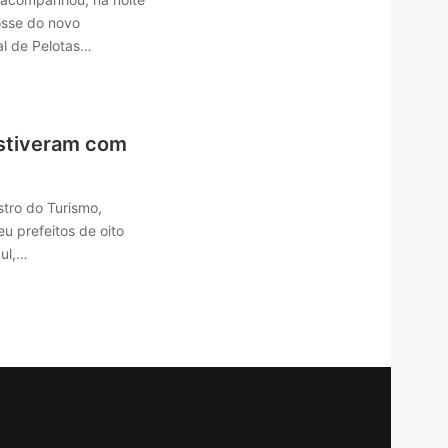
osse do novo
al de Pelotas…
estiveram com
stro do Turismo,
u prefeitos de oito
Sul,…