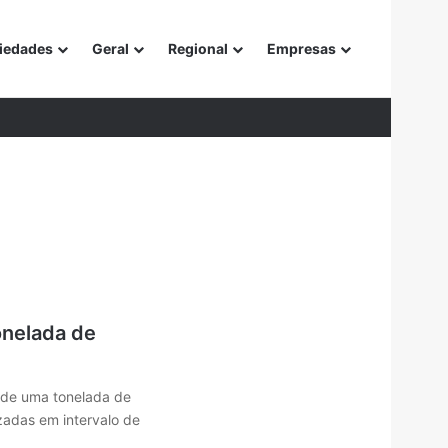
iedades
Geral
Regional
Empresas
or
onelada de
s de uma tonelada de
adas em intervalo de