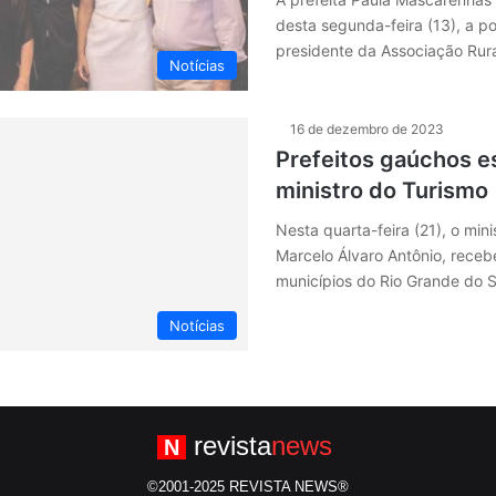
desta segunda-feira (13), a p
presidente da Associação Rur
Notícias
16 de dezembro de 2023
Prefeitos gaúchos 
ministro do Turismo
Nesta quarta-feira (21), o mini
Marcelo Álvaro Antônio, recebe
municípios do Rio Grande do 
Notícias
revista
news
N
©2001-2025 REVISTA NEWS®