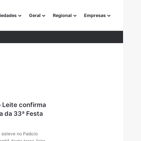
iedades
Geral
Regional
Empresas
or
Leite confirma
a da 33ª Festa
 esteve no Palácio
manhã desta terça-feira