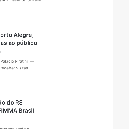
Porto Alegre,
tas ao público
a
/Palácio Piratini —
receber visitas
do do RS
FIMMA Brasil
Internacional de