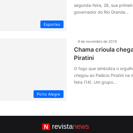
segunda-feira, 28, sua primeira
governador do Rio Grande…
Esportes
9 de novembro de 2019
Chama crioula chega
Piratini
O fogo que simboliza o orgul
chegou ao Palácio Piratini na
feira (14). Um grupo…
Porto Alegre
revista
news
N