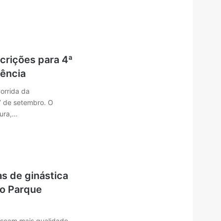
crições para 4ª
ência
orrida da
7 de setembro. O
tura,…
s de ginástica
no Parque
scam mais qualidade