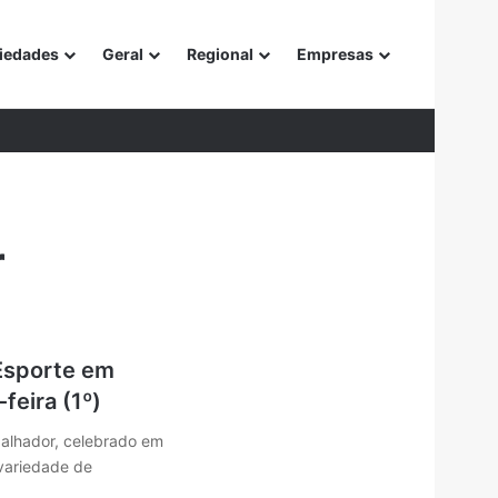
iedades
Geral
Regional
Empresas
or
r
Esporte em
feira (1º)
alhador, celebrado em
variedade de