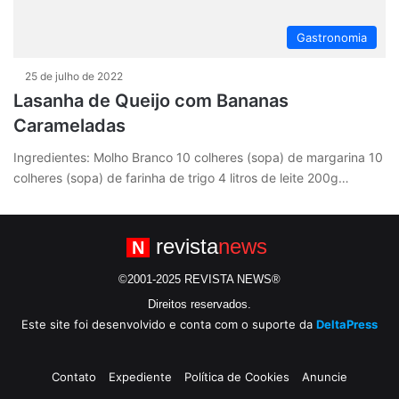
Gastronomia
25 de julho de 2022
Lasanha de Queijo com Bananas
Carameladas
Ingredientes: Molho Branco 10 colheres (sopa) de margarina 10
colheres (sopa) de farinha de trigo 4 litros de leite 200g…
revista
news
N
©2001-2025 REVISTA NEWS®
Direitos reservados.
Este site foi desenvolvido e conta com o suporte da
DeltaPress
Contato
Expediente
Política de Cookies
Anuncie