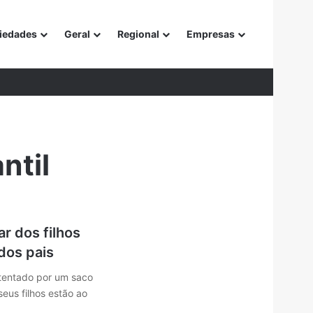
iedades
Geral
Regional
Empresas
or
ntil
r dos filhos
dos pais
 tentado por um saco
 seus filhos estão ao