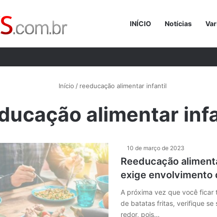
INÍCIO
Notícias
Var
Procurar p
Início
/
reeducação alimentar infantil
ducação alimentar infa
10 de março de 2023
Reeducação alimenta
exige envolvimento 
A próxima vez que você ficar
de batatas fritas, verifique se
redor, pois…