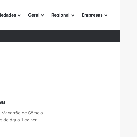
iedades
Geral
Regional
Empresas
or
sa
de Macarrão de Sêmola
os de água 1 colher