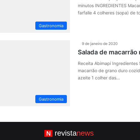
minutos INGREDIENTES Macarr
farfalle 4 colheres (sopa) de
Gastronomia
9 de janeiro de 2020
Salada de macarrão 
Receita Abimapi Ingredientes
macarrão de grano duro cozid
azeite 1 colher das…
Gastronomia
revista
news
N