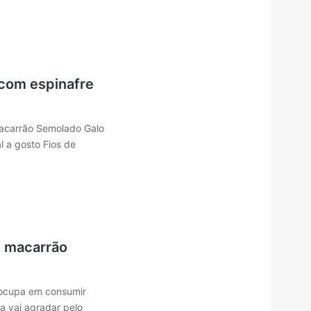
com espinafre
Macarrão Semolado Galo
l a gosto Fios de
e macarrão
ocupa em consumir
ta vai agradar pelo