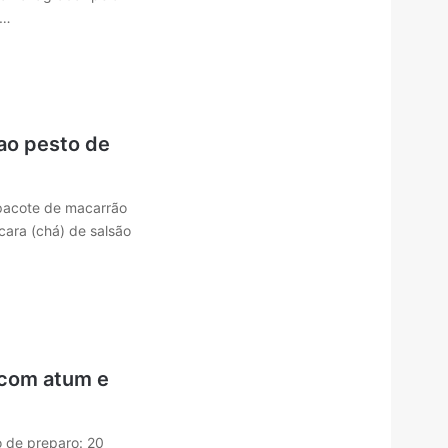
.…
ao pesto de
pacote de macarrão
cara (chá) de salsão
 com atum e
 de preparo: 20