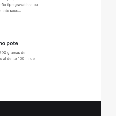
ão tipo gravatinha ou
 tomate seco…
no pote
 500 gramas de
o al dente 100 ml de