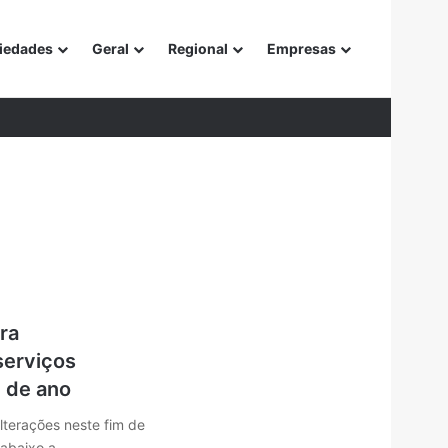
iedades
Geral
Regional
Empresas
or
ra
serviços
m de ano
lterações neste fim de
abaixo a