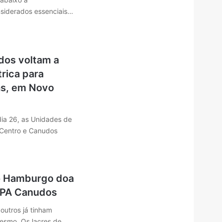
siderados essenciais…
dos voltam a
trica para
as, em Novo
dia 26, as Unidades de
 Centro e Canudos
o Hamburgo doa
UPA Canudos
outros já tinham
mesmo. Os lacres de